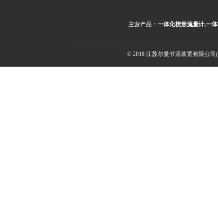
主营产品：
一体化楔形流量计,一体
© 2018 江苏尔曼节流装置有限公司(ww