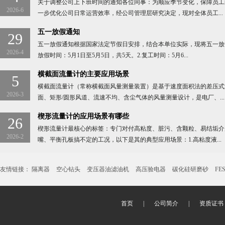
关于调整公司上下班时间的通知各位同事：为顺应季节变化，保障员工
2026-6
一步优化公司日常运营效率，经公司管理层研究决定，现对全体员工...
五一放假通知
29
五一放假通知根据国家法定节假日安排，结合本单位实际，现将五一放假
2026-4
放假时间：5月1日至5月5日，共5天。2.复工时间：5月6...
横截面流量计的主要应用场景
5
横截面流量计（常称横截面风量测量装置）是基于速度面积法的差压式
2026-3
面、矩形/圆形风道、流速不均、含尘气体的风量测量设计，是电厂、...
楔形流量计的应用场景有哪些
26
楔形流量计最核心的标签：专门对付高粘度、脏污、含颗粒、易结垢介
2026-2
嘴、平衡孔板搞不定的工况，以下是其的典型应用场景：1.高粘度液...
友情链接：
隔离器
空心钻头
变压器油滤油机
高压验电器
碳化硅研磨砂
FE
首页
|
公司简介
|
资质证书