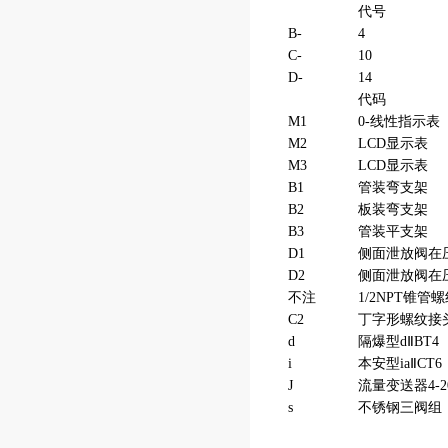
代号
B-
4
C-
10
D-
14
代码
M1
0-线性指示表
M2
LCD显示表
M3
LCD显示表
B1
管装弯支架
B2
板装弯支架
B3
管装平支架
D1
侧面泄放阀在
D2
侧面泄放阀在
不注
1/2NPT锥管
C2
丁字形螺纹接头
d
隔爆型dⅡBT4
i
本安型iaⅡCT6
J
流量变送器4-
s
不锈钢三阀组