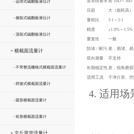
直管段要求
前 10D～30D
- 远传式磁翻板液位计
压损
大（能耗高）
- 侧装式磁翻板液位计
量程比
3:1～5:1
精度
±1.0%～1.5%
- 顶装式磁翻板液位计
重复性
一般
防堵 / 耐污
差，易堵、易
+ 横截面流量计
双向测量
不支持
- 不带整流栅格式横截面流量计
长期稳定性
差，锐角磨损
适用工况
干净介质、空
- 焊接式横截面流量计
4. 适用
- 圆形横截面流量计
- 矩形横截面流量计
+ 文丘里管流量计