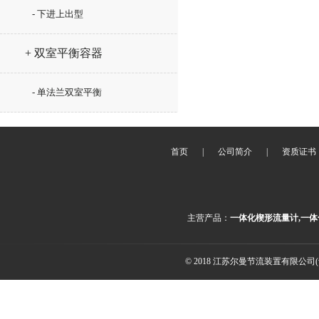
- 下进上出型
+ 双室平衡容器
- 单法兰双室平衡
首页
|
公司简介
|
资质证书
主营产品：
一体化楔形流量计,一体
© 2018 江苏尔曼节流装置有限公司(ww