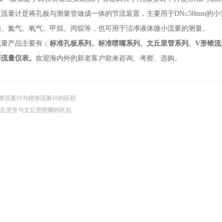
流量计是将孔板与测量管做成一体的节流装置，主要用于DN≤50mm的
如、氮气、氧气、甲烷、丙烷等，也可用于洁净液体微小流量的测量。
流量产品主要有：
标准孔板系列、标准喷嘴系列、文丘里管系列、V形锥流
等流量仪表。
欢迎海内外的新老客户前来咨询、考察、选购。
 锥流量计与楔形流量计的区别
丘里管与文丘里喷嘴的区别