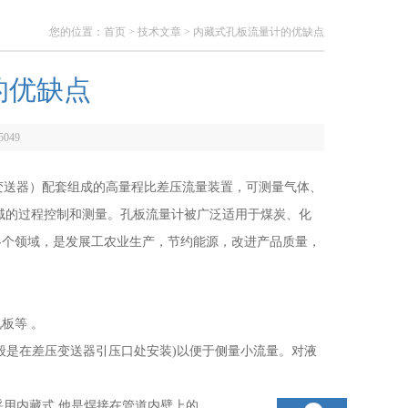
您的位置：
首页
>
技术文章
> 内藏式孔板流量计的优缺点
的优缺点
5049
送器）配套组成的高量程比差压流量装置，可测量气体、
域的过程控制和测量。孔板流量计被广泛适用于煤炭、化
各个领域，是发展工农业生产，节约能源，改进产品质量，
板等 。
般是在差压变送器引压口处安装)以便于侧量小流量。对液
用内藏式,他是焊接在管道内壁上的.