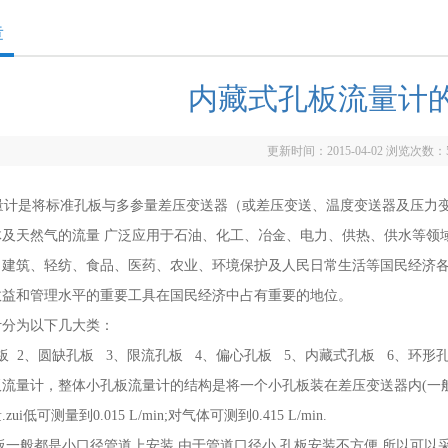
章
内藏式孔板流量计
更新时间：2015-04-02 浏览次数：
计是将标准孔板与多参量差压变送器（或差压变送、温度变送器及压力变
体及天然气的流量 广泛应用于石油、化工、冶金、电力、供热、供水等领
、建筑、轻纺、食品、医药、农业、环境保护及人民日常生活等国民经济
效益和管理水平的重要工具在国民经济中占有重要的地位。
计分为以下几大类：
板 2、圆缺孔板 3、限流孔板 4、偏心孔板 5、内藏式孔板 6、环形孔
板流量计，整体小孔板流量计的结构是将一个小孔板装在差压变送器内(一
ui低可测量到0.015 L/min;对气体可测到0.415 L/min.
一般都是小口径管道上安装,由于管道口径小,孔板安装不方便,所以可以采