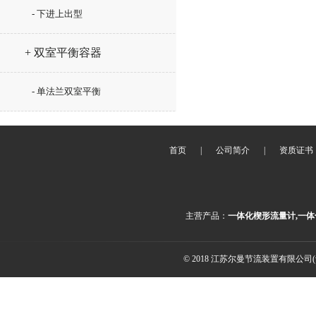
- 下进上出型
+ 双室平衡容器
- 单法兰双室平衡
首页
|
公司简介
|
资质证书
主营产品：
一体化楔形流量计,一体
© 2018 江苏尔曼节流装置有限公司(ww