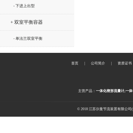
- 下进上出型
+ 双室平衡容器
- 单法兰双室平衡
首页
|
公司简介
|
资质证书
主营产品：
一体化楔形流量计,一体
© 2018 江苏尔曼节流装置有限公司(ww