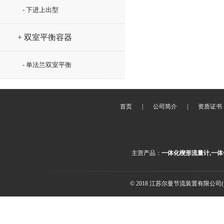
- 下进上出型
+ 双室平衡容器
- 单法兰双室平衡
首页
|
公司简介
|
资质证书
主营产品：
一体化楔形流量计,一体
© 2018 江苏尔曼节流装置有限公司(ww