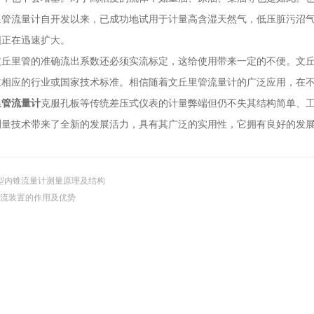
流量计自开发以来，已成功地试用于计量高含湿天然气，低压脏污沼气
围正在迅速扩大。
里管的准确流出系数还必须实流标定，这给使用带来一定的不便。文丘
立相应的行业或国家技术标准。相信随着文丘里管流量计的广泛应用，在
里管流量计
克服孔板等传统差压式仪表的计量弊端但仍不失其结构简单、
测量技术带来了全新的发展活力，具有其广泛的实用性，它拥有良好的发
型内锥流量计测量原理及结构
流装置的作用及优势