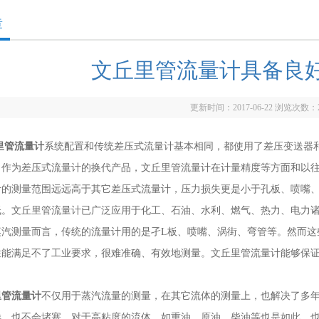
章
文丘里管流量计具备良
更新时间：2017-06-22 浏览次数：
里管流量计
系统配置和传统差压式流量计基本相同，都使用了差压变送器
，作为差压式流量计的换代产品，文丘里管流量计在计量精度等方面和以
计的测量范围远远高于其它差压式流量计，压力损失更是小于孔板、喷嘴
低。文丘里管流量计已广泛应用于化工、石油、水利、燃气、热力、电力
测量而言，传统的流量计用的是孑L板、喷嘴、涡街、弯管等。然而这
性能满足不了工业要求，很难准确、有效地测量。文丘里管流量计能够保
里管流量计
不仅用于蒸汽流量的测量，在其它流体的测量上，也解决了多
样，也不会堵塞。对于高粘度的流体，如重油、原油、柴油等也是如此。