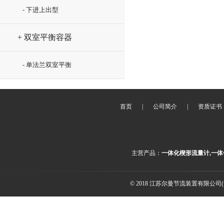
- 下进上出型
+ 双室平衡容器
- 单法兰双室平衡
首页
|
公司简介
|
资质证书
主营产品：
一体化楔形流量计,一体
© 2018 江苏尔曼节流装置有限公司(ww