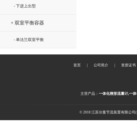
- 下进上出型
+ 双室平衡容器
- 单法兰双室平衡
首页
|
公司简介
|
资质证书
主营产品：
一体化楔形流量计,一体
© 2018 江苏尔曼节流装置有限公司(ww