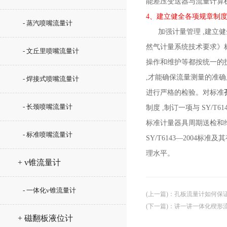
能差压变送器与流量计算机
4、建立健全各项规章制
- 蒸汽喷嘴流量计
加强计量管理 ,建立健全各
然气计量系统技术要求》标
- 文丘里喷嘴流量计
操作和维护等都按统一的
,才能确保流量测量的准确度
- 焊接式喷嘴流量计
进行严格的检验。对标准
- 长颈喷嘴流量计
制度 ,制订一项与 SY/
标准计量器具周期送检和
- 标准喷嘴流量计
SY/T6143—2004
理水平。
+ v锥流量计
- 一体化v锥流量计
(上一篇)
：
孔板流量计如何保
(下一篇)
：
讲一讲一体化楔形
+ 磁翻板液位计