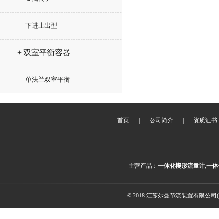
- 下进上出型
+ 双室平衡容器
- 单法兰双室平衡
首页
|
公司简介
|
资质证书
主营产品：
一体化楔形流量计,一体
© 2018 江苏尔曼节流装置有限公司(ww