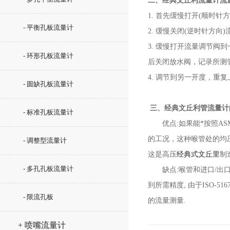
二、经典文丘利流量计流
1. 首先缓慢打开(顺时
- 平衡孔板流量计
2. 缓慢关闭(逆时针方
3. 缓慢打开流量调节阀
- 环形孔板流量计
后关闭放水阀，记录所测
4. 调节到另一开度，重
- 圆缺孔板流量计
三、经典文丘利管流量计
- 标准孔板流量计
优点:如果能*按照ASM
的工况，这种喉管处的均压
- 调整型流量计
这是高压
经典式文丘里
制
- 多孔孔板流量计
缺点:喉管和进口/出口一
到所需精度, 由于ISO-5
- 限流孔板
的流量测量.
+ 喷嘴流量计