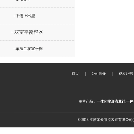
- 下进上出型
+ 双室平衡容器
- 单法兰双室平衡
首页
|
公司简介
|
资质证书
主营产品：
一体化楔形流量计,一体
© 2018 江苏尔曼节流装置有限公司(ww