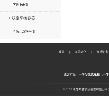
- 下进上出型
+ 双室平衡容器
- 单法兰双室平衡
首页
|
公司简介
|
资质证书
主营产品：
一体化楔形流量计,一体
© 2018 江苏尔曼节流装置有限公司(ww