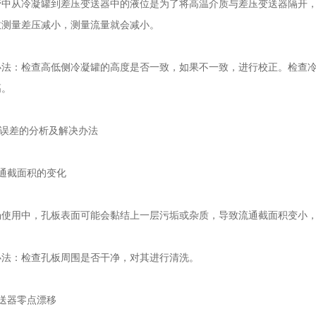
从冷凝罐到差压变送器中的液位是为了将高温介质与差压变送器隔开，
致测量差压减小，测量流量就会减小。
：检查高低侧冷凝罐的高度是否一致，如果不一致，进行校正。检查冷
高。
误差的分析及解决办法
通截面积的变化
用中，孔板表面可能会黏结上一层污垢或杂质，导致流通截面积变小，
：检查孔板周围是否干净，对其进行清洗。
送器零点漂移