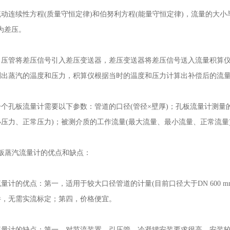
续性方程(质量守恒定律)和伯努利方程(能量守恒定律)，流量的大小与
 为差压。
管将差压信号引入差压变送器，差压变送器将差压信号送入流量积算仪
测出蒸汽的温度和压力，积算仪根据当时的温度和压力计算出补偿后的流
孔板流量计需要以下参数：管道的口径(管径×壁厚)；孔板流量计测量的
压力、正常压力)；被测介质的工作流量(最大流量、最小流量、正常流量
蒸汽流量计的优点和缺点：
的优点：第一，适用于较大口径管道的计量(目前口径大于DN 600 m
件，无需实流标定；第四，价格便宜。
计的缺点：第一，对节流装置、引压管、冷凝罐安装要求很高，安装较