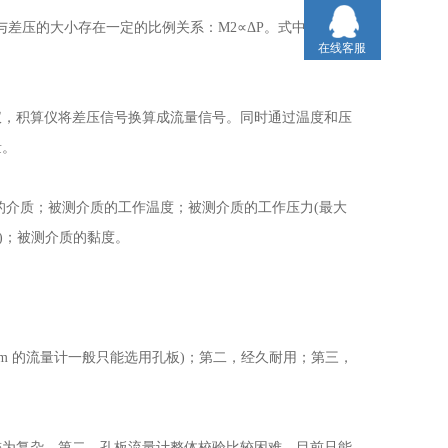
差压的大小存在一定的比例关系：M2∝ΔP。式中，M 为
在线客服
，积算仪将差压信号换算成流量信号。同时通过温度和压
量。
介质；被测介质的工作温度；被测介质的工作压力(最大
)；被测介质的黏度。
m 的流量计一般只能选用孔板)；第二，经久耐用；第三，
为复杂。第二，孔板流量计整体校验比较困难，目前只能