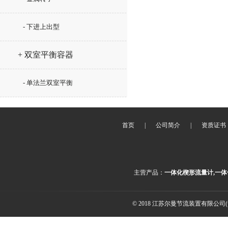
- 下进上出型
+ 双室平衡容器
- 单法兰双室平衡
首页
|
公司简介
|
资质证书
主营产品：
一体化楔形流量计,一体
© 2018 江苏尔曼节流装置有限公司(ww