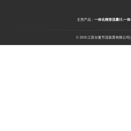
主营产品：
一体化楔形流量计,一体
© 2018 江苏尔曼节流装置有限公司(ww