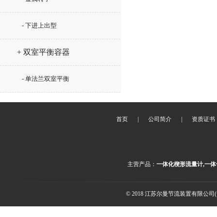
- 下进上出型
+ 双室平衡容器
- 单法兰双室平衡
首页
|
公司简介
|
资质证书
主营产品：
一体化楔形流量计,一体
© 2018 江苏尔曼节流装置有限公司(ww