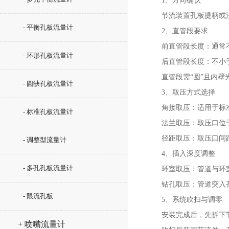
1、方向确认
节流装置孔板提柄或法兰
- 平衡孔板流量计
2、直管段要求
前直管段长度：通常不小
- 环形孔板流量计
后直管段长度：不小于2
直管段需“圆”且内壁
- 圆缺孔板流量计
3、取压方式选择
角接取压：适用于标准
- 标准孔板流量计
法兰取压：取压口位于
径距取压：取压口间距
- 调整型流量计
4、插入深度调整
- 多孔孔板流量计
环室取压：管道与环室间
钻孔取压：管道突入孔
- 限流孔板
5、系统吹扫与调零
安装完成后，先拆下节
+ 喷嘴流量计