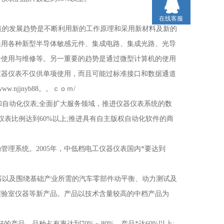
在线客服
的发展趋势是不断利用新的工作原理和采用新材料及新的
采用各种新型半导体敏感元件、集成电路、集成光路、光导
于使用与维修等。另一重要的趋势是通过微型计算机的使用
仪器仪表不仅供单项使用，而且可能过标准接口和数据通道
njjnyb88。。ｃｏｍ/
自动化仪表;全面扩大服务领域，推进仪器仪表系统的数
表比例达到60%以上;推进具有自主版权自动化软件的商
理系统。2005年，中低档电工仪器仪表国内*要达到
以及围绕基础产业所需的汽车零部件动平衡、动力测试及
实验室仪器等新产品。产品以技术含量较高的中档产品为
产品，品种占有率达到70%～80%，产品*达60%以上;