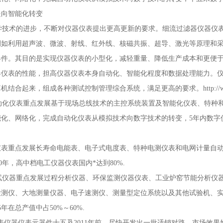
是向智能化转变
技术的进步，不断对仪器仪表提出更高更新的要求。细流过滤器仪器仪表
例如利用超声波、微波、射线、红外线、核磁共振、超导、激光等原理和
器件。其目的是实现仪器仪表的小型化，减轻重量、降低生产成本和更便
器仪表的性能，担高仪器仪表本身自动化、智能化程度和数据处理能力。
结合起来，组成各种测试控制管理综合系统，满足更高的要求。http://www.
化仪表重点发展基于现场总线技术的主控系统装置及智能化仪表、特种和
化、网络化，完成自动化仪表从模拟技术向数字技术的转变，5年内数字仪
表重点发展长寿命电能表、电子式电度表、特种电测仪表和电网计量自动管
010年，高中档电工仪器仪表国内*达到80%.
仪器重点发展过程分析仪器、环保监测仪器仪表、工业炉窑节能分析仪器
检测仪、大地测量仪器、电子速测仪、测量型定位系统以及其他试验机、
5年在总产值中占50%～60%.
器仪表元器件十五及2011年前，尽快开发出一批适销对路、市场效果好的