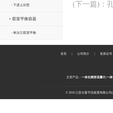
(下一篇)
：
- 下进上出型
+ 双室平衡容器
- 单法兰双室平衡
首页
|
公司简介
|
资质证书
主营产品：
一体化楔形流量计,一体
© 2018 江苏尔曼节流装置有限公司(ww