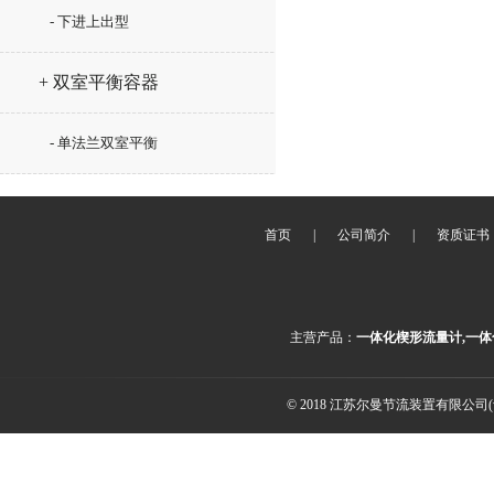
- 下进上出型
+ 双室平衡容器
- 单法兰双室平衡
首页
|
公司简介
|
资质证书
主营产品：
一体化楔形流量计,一体
© 2018 江苏尔曼节流装置有限公司(ww