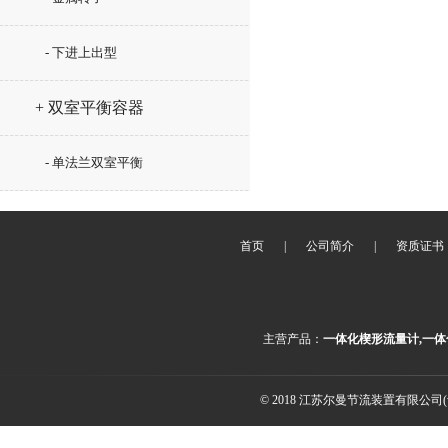
- 下进上出型
+ 双室平衡容器
- 单法兰双室平衡
首页
|
公司简介
|
资质证书
主营产品：
一体化楔形流量计,一体
© 2018 江苏尔曼节流装置有限公司(ww