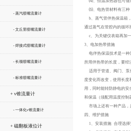
⑷、恒温加热器也可做
⑸、电热管材料有三种
- 蒸汽喷嘴流量计
b、蒸气管伴热保温箱，
通过蒸气在管腔内的循环
- 文丘里喷嘴流量计
c、为关键仪表箱再加一
3、电加热带措施
- 焊接式喷嘴流量计
电伴热保温技术是一种新
- 长颈喷嘴流量计
所用伴热带的长度，要经
适用于管道、阀门、泵体
- 标准喷嘴流量计
度变化而改变，使用长度
用，同时能转防静电的安
+ v锥流量计
和保温（须配用温度控制
市场上还有一种产品，是
- 一体化v锥流量计
四、维护措施
1、安装措施 合理选择
+ 磁翻板液位计