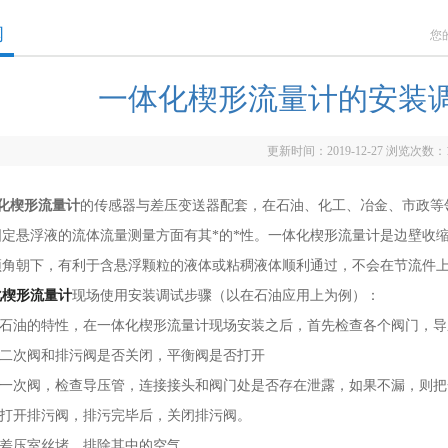
闻
您
一体化楔形流量计的安装
更新时间：2019-12-27 浏览次数：
化楔形流量计
的传感器与差压变送器配套，在石油、化工、冶金、市政等
固定悬浮液的流体流量测量方面有其*的*性。一体化楔形流量计是边壁收
顶角朝下，有利于含悬浮颗粒的液体或粘稠液体顺利通过，不会在节流件
化楔形流量计
现场使用安装调试步骤（以在石油应用上为例）：
石油的特性，在一体化楔形流量计现场安装之后，首先检查各个阀门，导
二次阀和排污阀是否关闭，平衡阀是否打开
一次阀，检查导压管，连接接头和阀门处是否存在泄露，如果不漏，则把
打开排污阀，排污完毕后，关闭排污阀。
差压室丝堵，排除其中的空气。