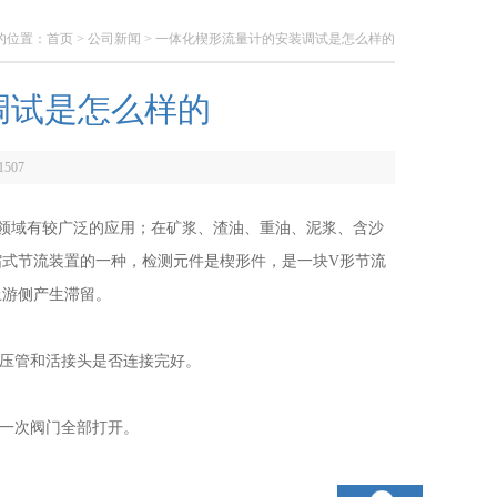
的位置：
首页
>
公司新闻
> 一体化楔形流量计的安装调试是怎么样的
调试是怎么样的
1507
领域有较广泛的应用；在矿浆、渣油、重油、泥浆、含沙
缩式节流装置的一种，检测元件是楔形件，是一块V形节流
上游侧产生滞留。
压管和活接头是否连接完好。
一次阀门全部打开。