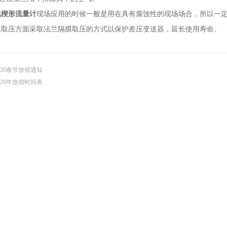
化楔形流量计
现场应用的时候一般是用在具有腐蚀性的现场场合，所以一
在取压方面采取法兰隔膜取压的方式以保护差压变送器，延长使用寿命。
020春节放假通知
020年放假时间表