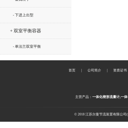
- 下进上出型
+ 双室平衡容器
- 单法兰双室平衡
首页
|
公司简介
|
资质证书
主营产品：
一体化楔形流量计,一体
© 2018 江苏尔曼节流装置有限公司(ww